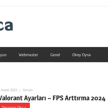
Blogamca
2025
yun
Webmaster
Genel
Okey Oyna
 Aralık 2022
Sercan
Valorant Ayarları – FPS Arttırma 2024
Devamını Oku