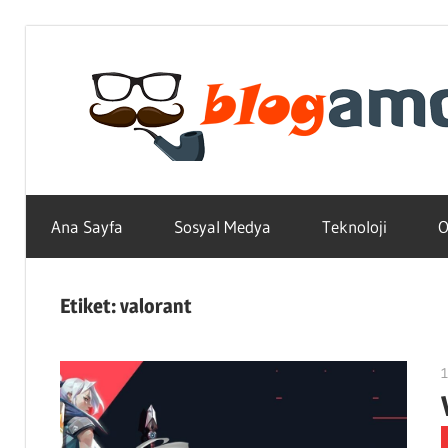
Skip
to
content
Teknoloji,
Haber,
Ana Sayfa
Sosyal Medya
Teknoloji
O
Bilgi
–
Blogların
Etiket:
valorant
Amcası
1