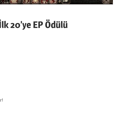
İlk 20’ye EP Ödülü
r!