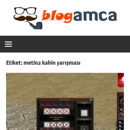
Skip
to
content
Teknoloji,
Blogamca
Haber,
Bilgi
2025
–
Etiket:
metin2 kahin yarışması
Blogların
Amcası