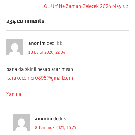
Post:
Next
LOL Urf Ne Zaman Gelecek 2024 Mayıs
gezinmesi
Post:
234 comments
anonim
dedi ki:
18 Eylül 2020, 22:04
bana da skinli hesap atar mısın
karakocomer0895@gmail.com
Yanıtla
anonim
dedi ki:
8 Temmuz 2021, 16:25