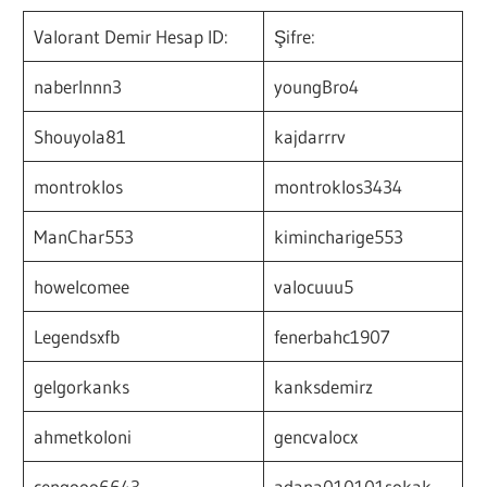
Valorant Demir Hesap ID:
Şifre:
naberlnnn3
youngBro4
Shouyola81
kajdarrrv
montroklos
montroklos3434
ManChar553
kimincharige553
howelcomee
valocuuu5
Legendsxfb
fenerbahc1907
gelgorkanks
kanksdemirz
ahmetkoloni
gencvalocx
cengooo6643
adana010101sokak