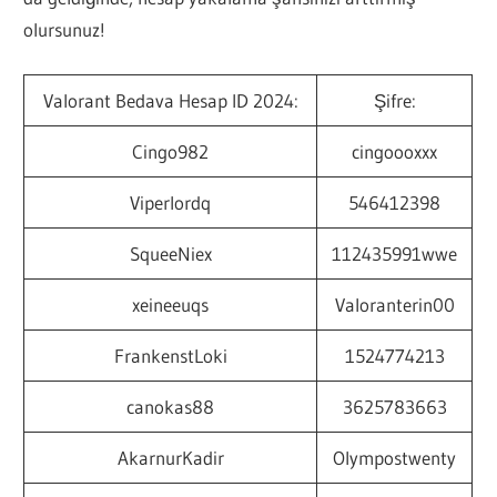
olursunuz!
Valorant Bedava Hesap ID 2024:
Şifre:
Cingo982
cingoooxxx
Viperlordq
546412398
SqueeNiex
112435991wwe
xeineeuqs
Valoranterin00
FrankenstLoki
1524774213
canokas88
3625783663
AkarnurKadir
Olympostwenty