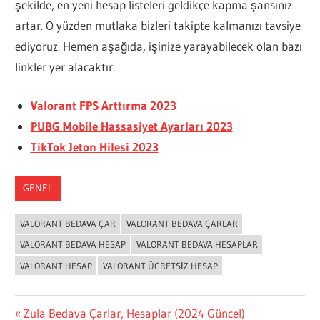
şekilde, en yeni hesap listeleri geldikçe kapma şansınız
artar. O yüzden mutlaka bizleri takipte kalmanızı tavsiye
ediyoruz. Hemen aşağıda, işinize yarayabilecek olan bazı
linkler yer alacaktır.
Valorant FPS Arttırma 2023
PUBG Mobile Hassasiyet Ayarları 2023
TikTok Jeton Hilesi 2023
GENEL
VALORANT BEDAVA ÇAR
VALORANT BEDAVA ÇARLAR
VALORANT BEDAVA HESAP
VALORANT BEDAVA HESAPLAR
VALORANT HESAP
VALORANT ÜCRETSIZ HESAP
Yazı
Previous
Zula Bedava Çarlar, Hesaplar (2024 Güncel)