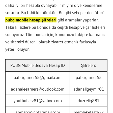
daha iyi bir hesapla oynayabilir miyim diye kendilerine
sorarlar. Bu tabii ki mümkün! Bu gibi sebeplerden ötürü
pubg mobile hesap şifreleri
gibi aramalar yaparlar.
Tabii ki sizlere bu konuda da çeşitli hesap ve çar listeleri
sunuyoruz. Tüm bunlar için, konumuzu takipte kalmanız
ve sitemizi düzenli olarak ziyaret etmeniz fazlasıyla
yeterli oluyor.
PUBG Mobile Bedava Hesap ID
Şifreleri:
pabcigamer55@gmail.com
pabcigamer55
adanaleeamers@outlook.com
adanaligeymir01
youthuberz81@yahoo.com
duzcelig881
ahmetcn5nn@gmail.com
memleketssz432