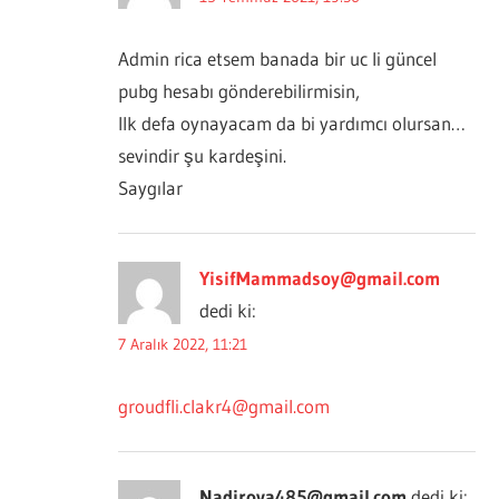
Admin rica etsem banada bir uc li güncel
pubg hesabı gönderebilirmisin,
Ilk defa oynayacam da bi yardımcı olursan…
sevindir şu kardeşini.
Saygılar
YisifMammadsoy@gmail.com
dedi ki:
7 Aralık 2022, 11:21
groudfli.clakr4@gmail.com
Nadirova485@gmail.com
dedi ki: