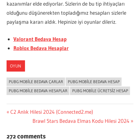
kazanımlar elde ediyorlar. Sizlerin de bu tip ihtiyaçları
olduğunu düşünerekten topladığımız hesapları sizlerle
paylaşma kararı aldık. Hepinize iyi oyunlar dileriz.
Valorant Bedava Hesap
Roblox Bedava Hesaplar
OYUN
PUBG MOBILE BEDAVA ÇARLAR
PUBG MOBILE BEDAVA HESAP
PUBG MOBILE BEDAVA HESAPLAR
PUBG MOBILE ÜCRETSIZ HESAP
Yazı
Previous
C2 Anlık Hilesi 2024 (Connected2.me)
Post:
Next
Brawl Stars Bedava Elmas Kodu Hilesi 2024
gezinmesi
Post:
272 comments