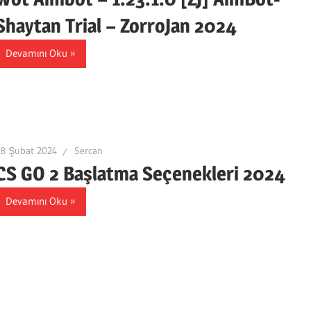
Shaytan Trial – ZorroJan 2024
Devamını Oku
18 Şubat 2024
Sercan
CS GO 2 Başlatma Seçenekleri 2024
Devamını Oku