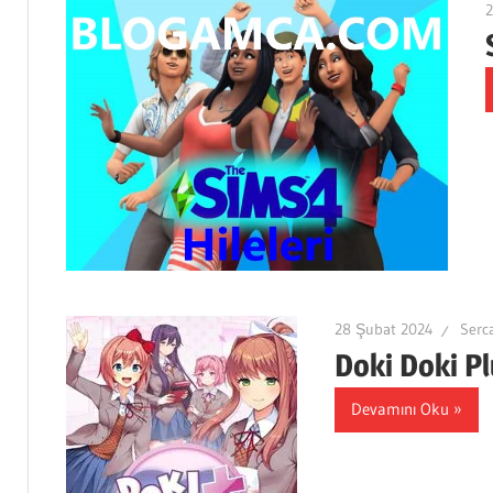
28 Şubat 2024
Serc
Doki Doki P
Devamını Oku