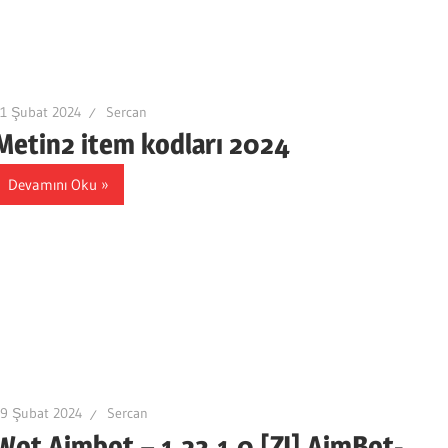
21 Şubat 2024
Sercan
Metin2 item kodları 2024
Devamını Oku
19 Şubat 2024
Sercan
Wot Aimbot – 1.23.1.0 [ZJ] AimBot-