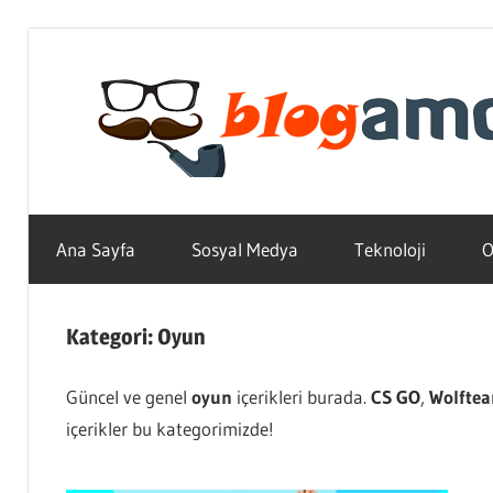
Skip
to
content
Teknoloji,
Haber,
Ana Sayfa
Sosyal Medya
Teknoloji
O
Bilgi
–
Blogların
Kategori:
Oyun
Amcası
Güncel ve genel
oyun
içerikleri burada.
CS GO
,
Wolfte
içerikler bu kategorimizde!