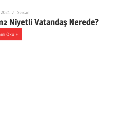
 2024
Sercan
n2 Niyetli Vatandaş Nerede?
ını Oku