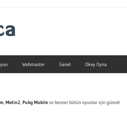
Blogamca
2025
yun
Webmaster
Genel
Okey Oyna
am
,
Metin2
,
Pubg Mobile
ve benzer bütün oyunlar için güncel