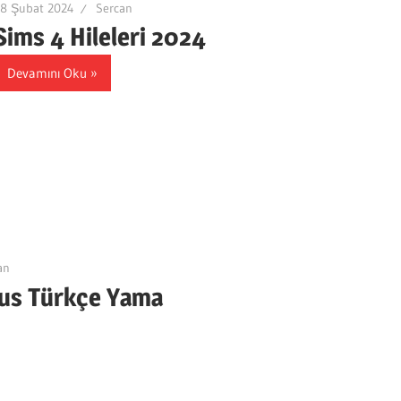
28 Şubat 2024
Sercan
Sims 4 Hileleri 2024
Devamını Oku
an
lus Türkçe Yama