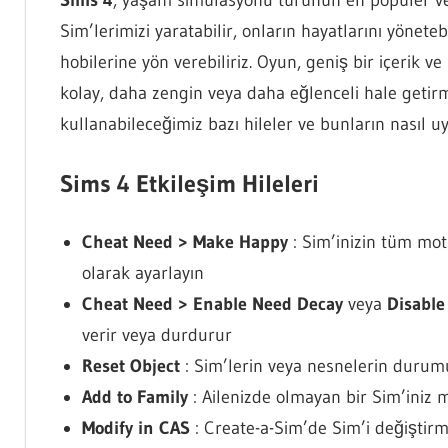
Sims 4
, yaşam simülasyonu türünün en popüler ve 
Sim’lerimizi yaratabilir, onların hayatlarını yönetebil
hobilerine yön verebiliriz. Oyun, geniş bir içerik
kolay, daha zengin veya daha eğlenceli hale getirme
kullanabileceğimiz bazı hileler ve bunların nasıl u
Sims 4 Etkileşim Hileleri
Cheat Need > Make Happy
: Sim’inizin tüm moti
olarak ayarlayın
Cheat Need > Enable Need Decay
veya
Disable
verir veya durdurur
Reset Object
: Sim’lerin veya nesnelerin durumu
Add to Family
: Ailenizde olmayan bir Sim’iniz m
Modify in CAS
: Create-a-Sim’de Sim’i değiştir