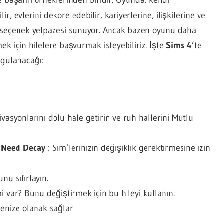
başarılı örneklerinden biridir. Oyunda, kendi
ir, evlerini dekore edebilir, kariyerlerine, ilişkilerine ve
 ve seçenek yelpazesi sunuyor. Ancak bazen oyunu daha
k için hilelere başvurmak isteyebiliriz. İşte
Sims 4
’te
ygulanacağı:
vasyonlarını dolu hale getirin ve ruh hallerini Mutlu
 Need Decay
: Sim’lerinizin değişiklik gerektirmesine izin
nu sıfırlayın.
i var? Bunu değiştirmek için bu hileyi kullanın.
menize olanak sağlar