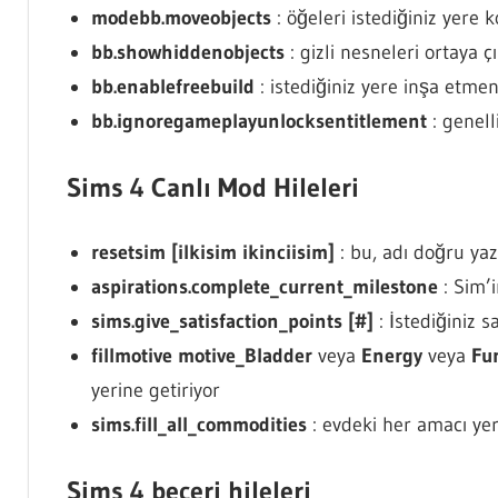
modebb.moveobjects
: öğeleri istediğiniz yere 
bb.showhiddenobjects
: gizli nesneleri ortaya ç
bb.enablefreebuild
: istediğiniz yere inşa etmen
bb.ignoregameplayunlocksentitlement
: genell
Sims 4 Canlı Mod Hileleri
resetsim [ilkisim ikinciisim]
: bu, adı doğru yazd
aspirations.complete_current_milestone
: Sim’
sims.give_satisfaction_points [#]
: İstediğiniz 
fillmotive motive_Bladder
veya
Energy
veya
Fu
yerine getiriyor
sims.fill_all_commodities
: evdeki her amacı yer
Sims 4 beceri hileleri