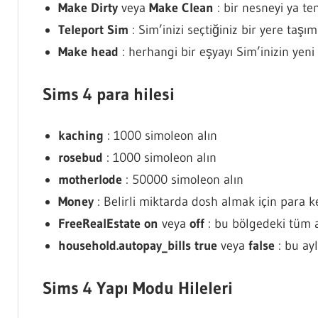
Make Dirty
veya
Make
Clean
: bir nesneyi ya te
Teleport Sim
: Sim’inizi seçtiğiniz bir yere taşı
Make head
: herhangi bir eşyayı Sim’inizin yeni
Sims 4 para hilesi
kaching
: 1000 simoleon alın
rosebud
: 1000 simoleon alın
motherlode
: 50000 simoleon alın
Money
: Belirli miktarda dosh almak için para k
FreeRealEstate
on
veya
off
: bu bölgedeki tüm a
household.autopay_bills true
veya
false
: bu ayl
Sims 4 Yapı Modu Hileleri