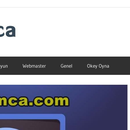
Blogamca
2025
yun
Webmaster
Genel
Okey Oyna