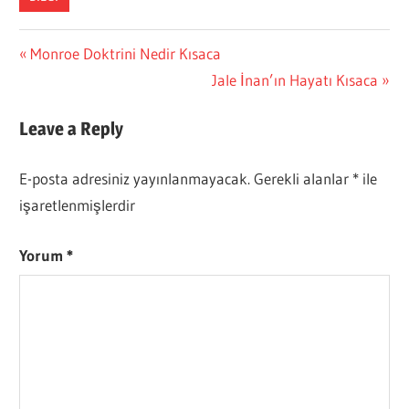
Yazı
Previous
Monroe Doktrini Nedir Kısaca
Post:
Next
Jale İnan’ın Hayatı Kısaca
gezinmesi
Post:
Leave a Reply
E-posta adresiniz yayınlanmayacak.
Gerekli alanlar
*
ile
işaretlenmişlerdir
Yorum
*