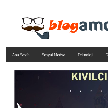
Skip
to
content
Teknoloji,
Haber,
Ana Sayfa
Sosyal Medya
Teknoloji
O
Bilgi
–
Blogların
Amcası