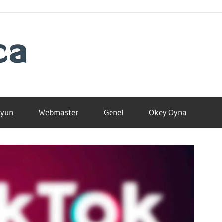
Blogamca
2025
yun
Webmaster
Genel
Okey Oyna