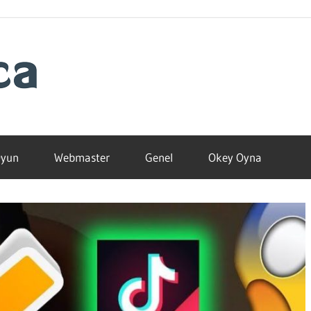
Blogamca
2025
yun
Webmaster
Genel
Okey Oyna