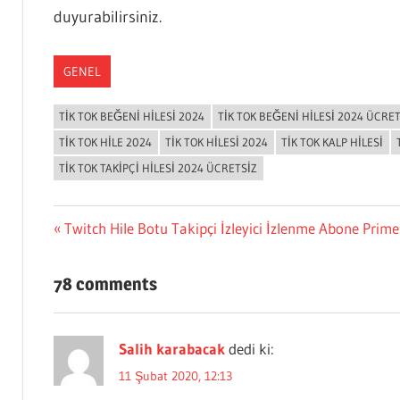
duyurabilirsiniz.
GENEL
TIK TOK BEĞENI HILESI 2024
TIK TOK BEĞENI HILESI 2024 ÜCRET
TIK TOK HILE 2024
TIK TOK HILESI 2024
TIK TOK KALP HILESI
TIK TOK TAKIPÇI HILESI 2024 ÜCRETSIZ
Yazı
Previous
Twitch Hile Botu Takipçi İzleyici İzlenme Abone Prime
Post:
gezinmesi
78 comments
Salih karabacak
dedi ki:
11 Şubat 2020, 12:13