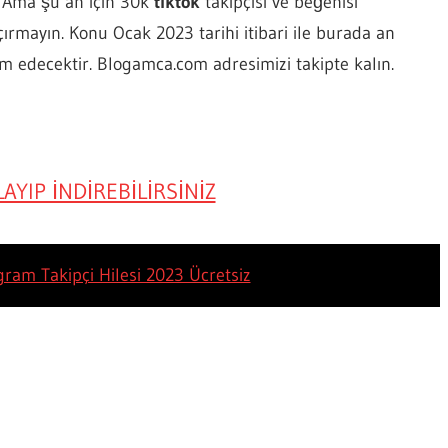
. Ama şu an için 30k
tiktok
takipçisi ve beğenisi
açırmayın. Konu Ocak 2023 tarihi itibari ile burada an
m edecektir. Blogamca.com adresimizi takipte kalın.
AYIP İNDİREBİLİRSİNİZ
gram Takipçi Hilesi 2023 Ücretsiz