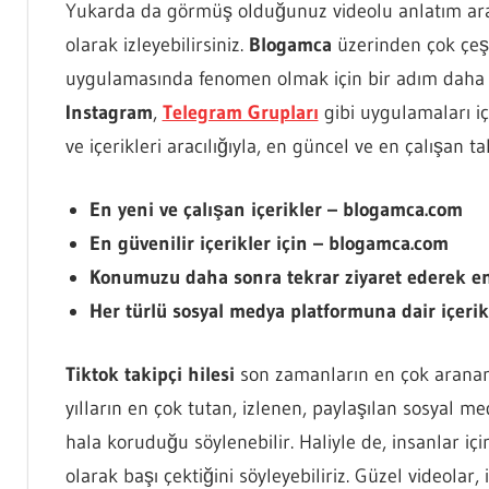
Yukarda da görmüş olduğunuz videolu anlatım aracılığ
olarak izleyebilirsiniz.
Blogamca
üzerinden çok çeşit
uygulamasında fenomen olmak için bir adım daha at
Instagram
,
Telegram Grupları
gibi uygulamaları iç
ve içerikleri aracılığıyla, en güncel ve en çalışan tak
En yeni ve çalışan içerikler – blogamca.com
En güvenilir içerikler için – blogamca.com
Konumuzu daha sonra tekrar ziyaret ederek en 
Her türlü sosyal medya platformuna dair içerikl
Tiktok takipçi hilesi
son zamanların en çok aranan s
yılların en çok tutan, izlenen, paylaşılan sosyal m
hala koruduğu söylenebilir. Haliyle de, insanlar iç
olarak başı çektiğini söyleyebiliriz. Güzel videolar, 