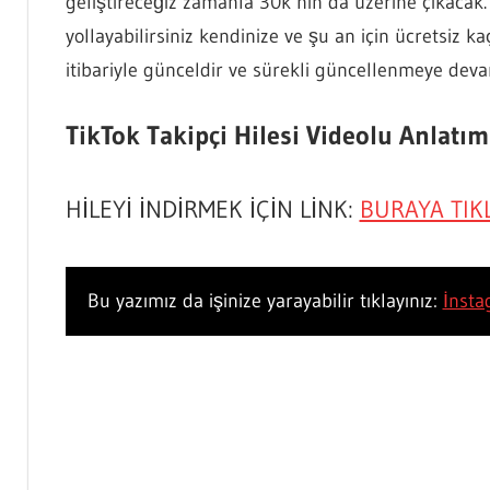
geliştireceğiz zamanla 30k’nın da üzerine çıkacak
yollayabilirsiniz kendinize ve şu an için ücretsiz k
itibariyle günceldir ve sürekli güncellenmeye deva
TikTok Takipçi Hilesi Videolu Anlatım
HİLEYİ İNDİRMEK İÇİN LİNK:
BURAYA TIKL
Bu yazımız da işinize yarayabilir tıklayınız:
İnsta