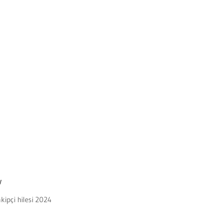
w
akipçi hilesi 2024