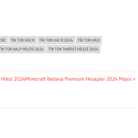
SIZ
TIK TOK HACK
TIK TOK HACK 2024
TIK TOK HILE
TIK TOK KALP HILESI 2024
TIK TOK TAKIPÇI HILESI 2024
Next
 Hilesi 2024
Minecraft Bedava Premium Hesaplar 2024 Mayıs
Post: