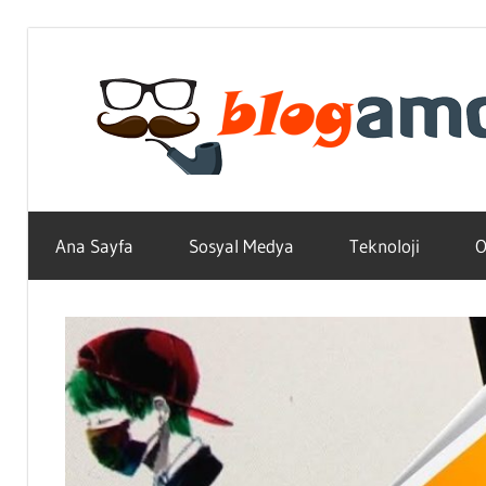
Skip
to
content
Teknoloji,
Haber,
Ana Sayfa
Sosyal Medya
Teknoloji
O
Bilgi
–
Blogların
Amcası