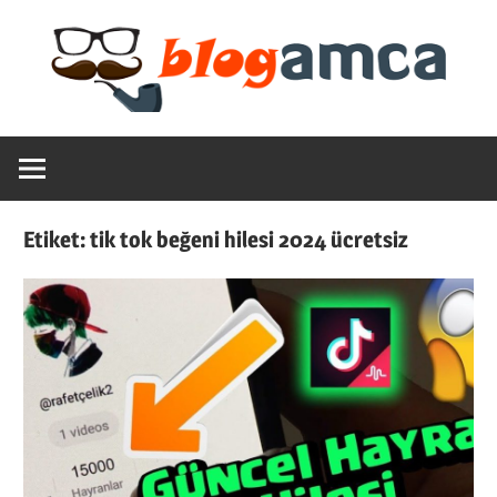
Skip
to
content
Teknoloji,
Blogamca
Haber,
Bilgi
2025
–
Etiket:
tik tok beğeni hilesi 2024 ücretsiz
Blogların
Amcası