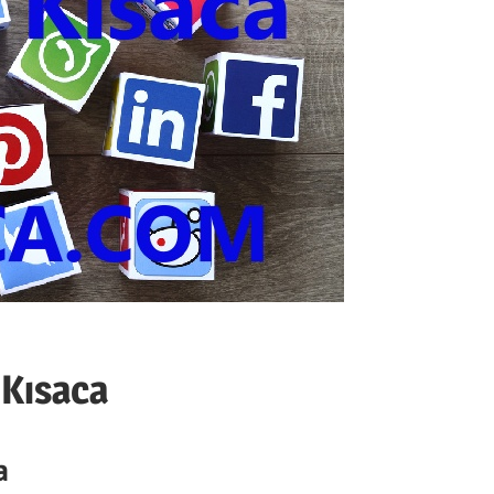
 Kısaca
a