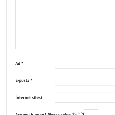
Ad
*
E-posta
*
İnternet sitesi
Are you human? Please solve: