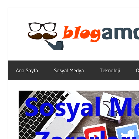
Skip
to
content
Teknoloji,
Haber,
Ana Sayfa
Sosyal Medya
Teknoloji
O
Bilgi
–
Blogların
Amcası