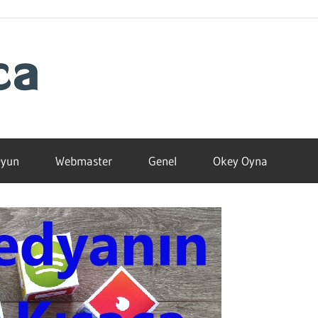
Blogamca
2025
yun
Webmaster
Genel
Okey Oyna