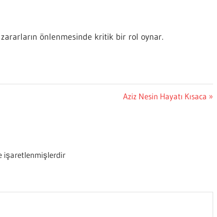
 zararların önlenmesinde kritik bir rol oynar.
Next
Aziz Nesin Hayatı Kısaca
Post:
e işaretlenmişlerdir