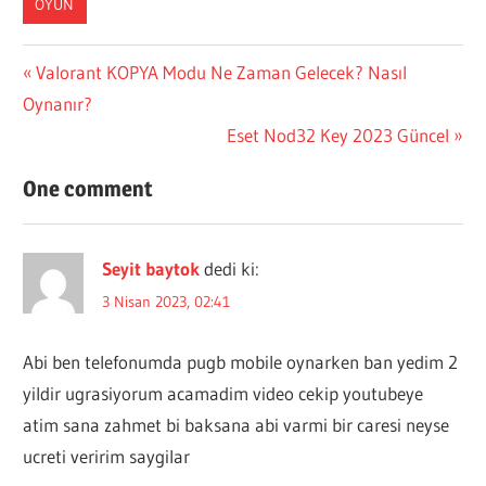
OYUN
Yazı
Previous
Valorant KOPYA Modu Ne Zaman Gelecek? Nasıl
Post:
Oynanır?
gezinmesi
Next
Eset Nod32 Key 2023 Güncel
Post:
One comment
Seyit baytok
dedi ki:
3 Nisan 2023, 02:41
Abi ben telefonumda pugb mobile oynarken ban yedim 2
yildir ugrasiyorum acamadim video cekip youtubeye
atim sana zahmet bi baksana abi varmi bir caresi neyse
ucreti veririm saygilar