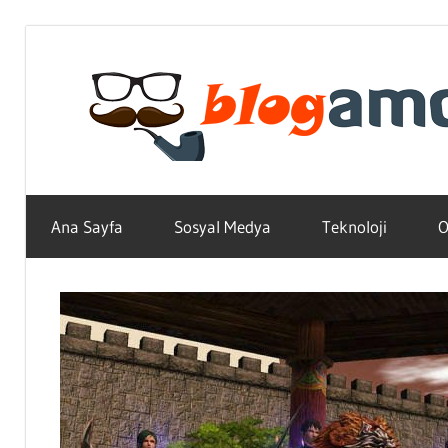
Skip
to
content
Teknoloji,
Haber,
Ana Sayfa
Sosyal Medya
Teknoloji
O
Bilgi
–
Blogların
Amcası