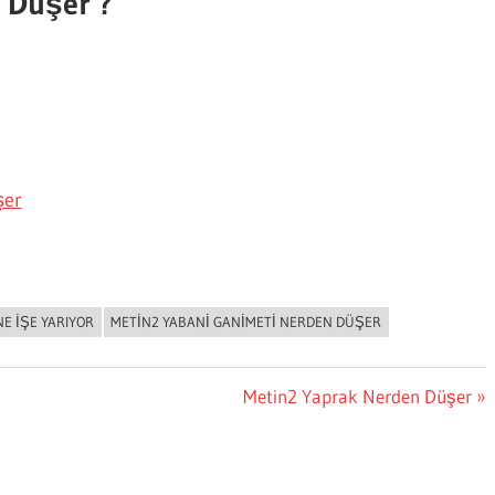
 Düşer ?
şer
E IŞE YARIYOR
METIN2 YABANI GANIMETI NERDEN DÜŞER
Next
Metin2 Yaprak Nerden Düşer
Post: