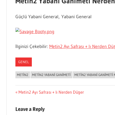
Metin2 Yabani Ganimeti Nerden
Güçlü Yabani General, Yabani General
İlginizi Çekebilir:
Metin2 Ayı Safrası + lı Nerden Dü
GENEL
METIN2
METIN2 YABANI GANIMETI
METIN2 YABANI GANIMETI N
Yazı
Previous
Metin2 Ayı Safrası + lı Nerden Düşer
Post:
gezinmesi
Leave a Reply