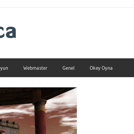
Blogamca
2025
yun
Webmaster
Genel
Okey Oyna