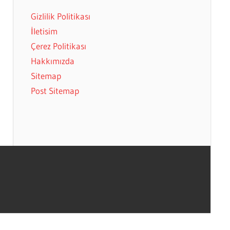
Gizlilik Politikası
İletisim
Çerez Politikası
Hakkımızda
Sitemap
Post Sitemap