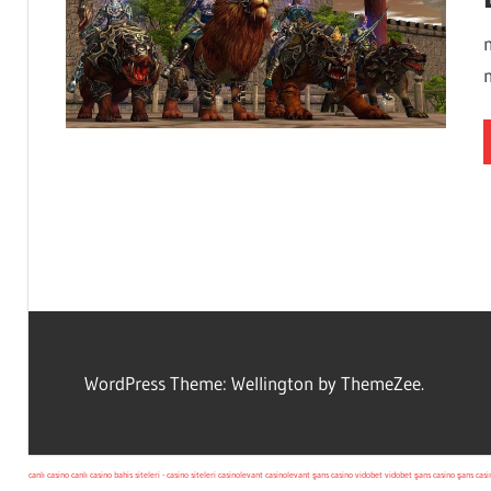
WordPress Theme: Wellington by ThemeZee.
canlı casino
canlı casino
bahis siteleri - casino siteleri
casinolevant
casinolevant
şans casino
vidobet
vidobet
şans casino
şans casi