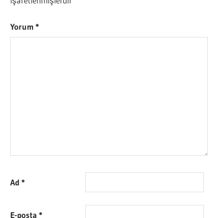
işaretlenmişlerdir
Yorum
*
Ad
*
E-posta
*