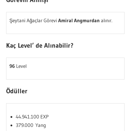
Şeytani Ağaçlar Görevi
Amiral Angmurdan
alınır.
Kaç Level’ de Alınabilir?
96
Level
Ödüller
44.941.100 EXP
379.000 Yang