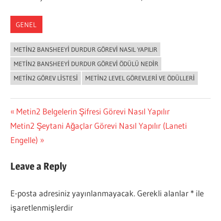
GENEL
METIN2 BANSHEEYI DURDUR GÖREVI NASIL YAPILIR
METIN2 BANSHEEYI DURDUR GÖREVI ÖDÜLÜ NEDIR
METIN2 GÖREV LISTESI
METIN2 LEVEL GÖREVLERI VE ÖDÜLLERI
Yazı
Previous
Metin2 Belgelerin Şifresi Görevi Nasıl Yapılır
Next
Post:
Metin2 Şeytani Ağaçlar Görevi Nasıl Yapılır (Laneti
gezinmesi
Post:
Engelle)
Leave a Reply
E-posta adresiniz yayınlanmayacak.
Gerekli alanlar
*
ile
işaretlenmişlerdir