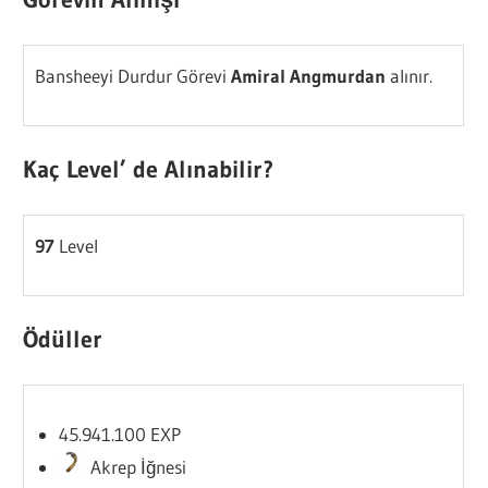
Bansheeyi Durdur Görevi
Amiral Angmurdan
alınır.
Kaç Level’ de Alınabilir?
97
Level
Ödüller
45.941.100 EXP
Akrep İğnesi