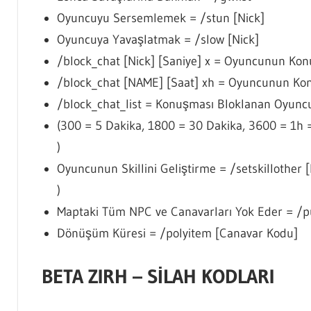
Oyuncuyu Sersemlemek = /stun [Nick]
Oyuncuya Yavaşlatmak = /slow [Nick]
/block_chat [Nick] [Saniye] x = Oyuncunun Ko
/block_chat [NAME] [Saat] xh = Oyuncunun Ko
/block_chat_list = Konuşması Bloklanan Oyuncu
(300 = 5 Dakika, 1800 = 30 Dakika, 3600 = 1h 
)
Oyuncunun Skillini Geliştirme = /setskillother 
)
Maptaki Tüm NPC ve Canavarları Yok Eder = /p
Dönüşüm Küresi = /polyitem [Canavar Kodu]
BETA ZIRH – SİLAH KODLARI