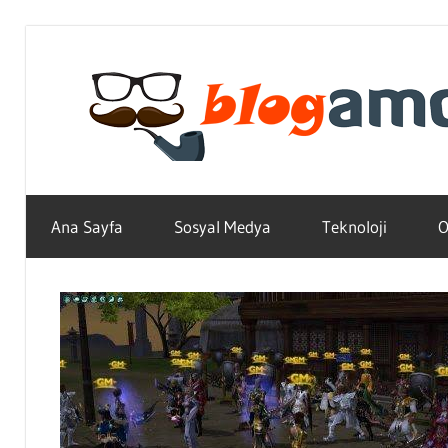
Skip
to
content
Teknoloji,
Haber,
Ana Sayfa
Sosyal Medya
Teknoloji
O
Bilgi
–
Blogların
Amcası