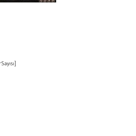
rSayısı]