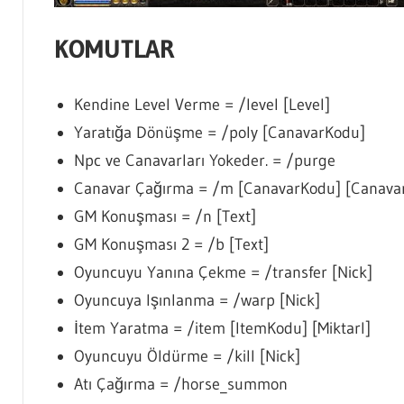
KOMUTLAR
Kendine Level Verme = /level [Level]
Yaratığa Dönüşme = /poly [CanavarKodu]
Npc ve Canavarları Yokeder. = /purge
Canavar Çağırma = /m [CanavarKodu] [Canava
GM Konuşması = /n [Text]
GM Konuşması 2 = /b [Text]
Oyuncuyu Yanına Çekme = /transfer [Nick]
Oyuncuya Işınlanma = /warp [Nick]
İtem Yaratma = /item [ItemKodu] [Miktarl]
Oyuncuyu Öldürme = /kill [Nick]
Atı Çağırma = /horse_summon