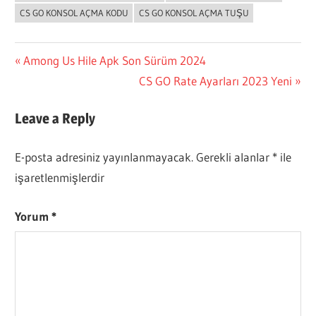
CS GO KONSOL AÇMA KODU
CS GO KONSOL AÇMA TUŞU
Yazı
Previous
Among Us Hile Apk Son Sürüm 2024
Post:
Next
CS GO Rate Ayarları 2023 Yeni
gezinmesi
Post:
Leave a Reply
E-posta adresiniz yayınlanmayacak.
Gerekli alanlar
*
ile
işaretlenmişlerdir
Yorum
*