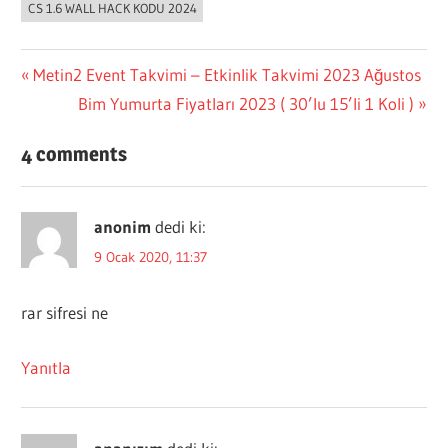
CS 1.6 WALL HACK KODU 2024
Yazı
Previous
Metin2 Event Takvimi – Etkinlik Takvimi 2023 Ağustos
Post:
Next
Bim Yumurta Fiyatları 2023 ( 30’lu 15’li 1 Koli )
gezinmesi
Post:
4 comments
anonim
dedi ki:
9 Ocak 2020, 11:37
rar sifresi ne
Yanıtla