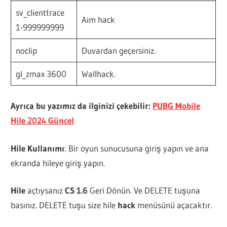
sv_clienttrace
Aim hack
1-999999999
noclip
Duvardan geçersiniz.
gl_zmax 3600
Wallhack.
Ayrıca bu yazımız da ilginizi çekebilir:
PUBG Mobile
Hile 2024 Güncel
Hile Kullanımı
: Bir oyun sunucusuna giriş yapın ve ana
ekranda hileye giriş yapın.
Hile
açtıysanız
CS 1.6
Geri Dönün. Ve DELETE tuşuna
basınız. DELETE tuşu size hile
hack
menüsünü açacaktır.