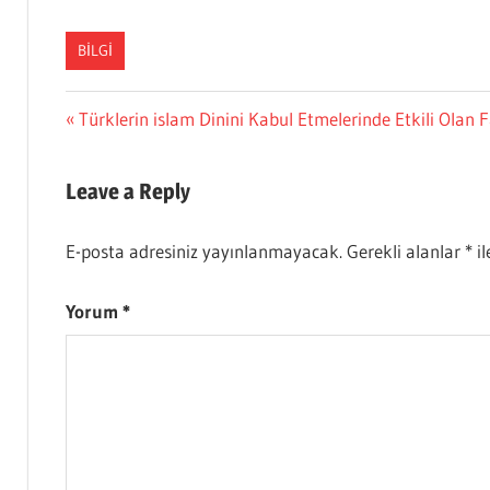
BILGI
Yazı
Previous
Türklerin islam Dinini Kabul Etmelerinde Etkili Olan F
Post:
gezinmesi
Leave a Reply
E-posta adresiniz yayınlanmayacak.
Gerekli alanlar
*
il
Yorum
*