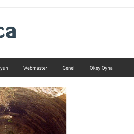
Blogamca
2025
yun
Webmaster
Genel
Okey Oyna