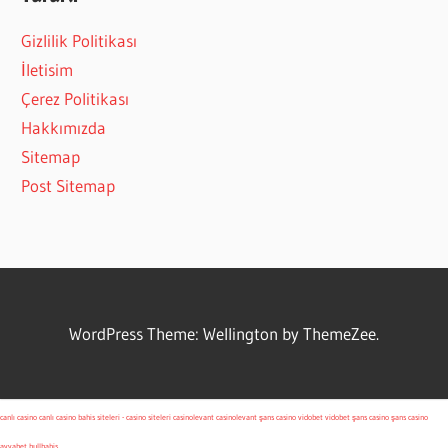
Gizlilik Politikası
İletisim
Çerez Politikası
Hakkımızda
Sitemap
Post Sitemap
WordPress Theme: Wellington by ThemeZee.
canlı casino
canlı casino
bahis siteleri - casino siteleri
casinolevant
casinolevant
şans casino
vidobet
vidobet
şans casino
şans casino
avvabet
bullbahis