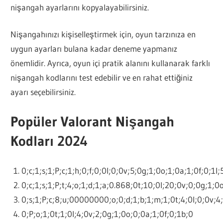
nişangah ayarlarını kopyalayabilirsiniz.
Nişangahınızı kişiselleştirmek için, oyun tarzınıza en
uygun ayarları bulana kadar deneme yapmanız
önemlidir. Ayrıca, oyun içi pratik alanını kullanarak farklı
nişangah kodlarını test edebilir ve en rahat ettiğiniz
ayarı seçebilirsiniz.
Popüler Valorant Nişangah
Kodları 2024
0;c;1;s;1;P;c;1;h;0;f;0;0l;0;0v;5;0g;1;0o;1;0a;1;0f;0;1l
0;c;1;s;1;P;t;4;o;1;d;1;a;0.868;0t;10;0l;20;0v;0;0g;1;0
0;s;1;P;c;8;u;00000000;o;0;d;1;b;1;m;1;0t;4;0l;0;0v;4;
0;P;o;1;0t;1;0l;4;0v;2;0g;1;0o;0;0a;1;0f;0;1b;0