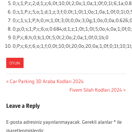
0;s;1;P;c;2;d;1;z;6;0t;10;0l;2;0o;1;0a;1;0f;0;1l;6;1a;0.
0;s;1;P;c;5;o;1;d;1;z;3;f;0;0t;1;0l;1;0o;1;0a;1;0f;0;1l;0;
0;c;1;s;1;P;h;0;m;1;0t;3;0l;0;0v;3;0g;1;0o;0;0a;0.626;0
0;p;0;s;1;P;c;6;o;0.684;d;1;z;1;0t;1;0l;5;0o;4;0a;1;0f;0
0;P;c;8;h;0;b;1;0t;5;0l;2;0o;2;0a;1;0f;0;1b;0
0;P;c;6;t;6;o;1;f;0;0t;10;0l;20;0o;20;0a;1;0f;0;1t;10;1
OYUN
Yazı
Previous
Car Parking 3D Araba Kodları 2024
Post:
Next
Fivem Silah Kodları 2024
gezinmesi
Post:
Leave a Reply
E-posta adresiniz yayınlanmayacak.
Gerekli alanlar
*
ile
işaretlenmişlerdir