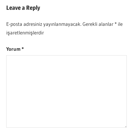
Post:
Post:
gezinmesi
Leave a Reply
E-posta adresiniz yayınlanmayacak.
Gerekli alanlar
*
ile
işaretlenmişlerdir
Yorum
*