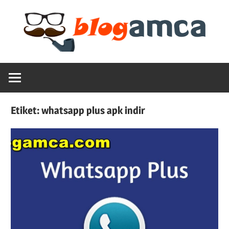
Skip
to
content
Teknoloji,
Blogamca
Haber,
Bilgi
2025
–
Etiket:
whatsapp plus apk indir
Blogların
Amcası