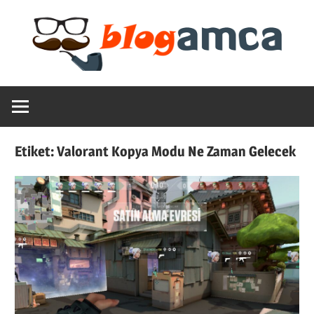
Skip
to
content
Teknoloji,
Blogamca
Haber,
Bilgi
2025
–
Etiket:
Valorant Kopya Modu Ne Zaman Gelecek
Blogların
Amcası