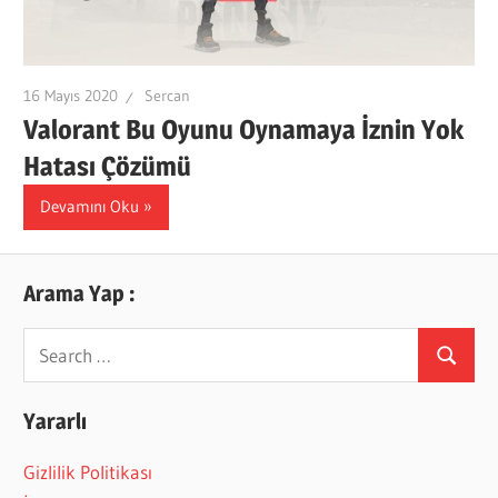
16 Mayıs 2020
Sercan
Valorant Bu Oyunu Oynamaya İznin Yok
Hatası Çözümü
Devamını Oku
Arama Yap :
Search
Search
for:
Yararlı
Gizlilik Politikası