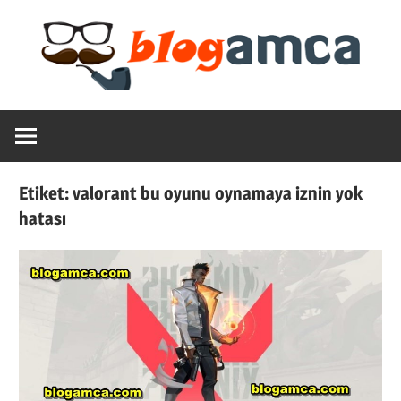
Skip
to
content
Teknoloji,
Blogamca
Haber,
Bilgi
2025
–
Etiket:
valorant bu oyunu oynamaya iznin yok
Blogların
hatası
Amcası