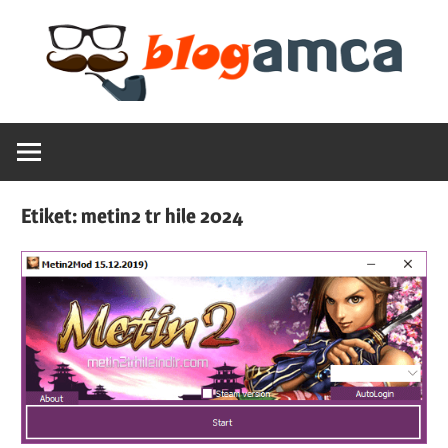
Skip
to
content
Teknoloji,
Blogamca
Haber,
Bilgi
2025
–
Etiket:
metin2 tr hile 2024
Blogların
Amcası