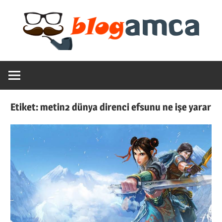
Skip
to
content
Teknoloji,
Blogamca
Haber,
Bilgi
2025
–
Etiket:
metin2 dünya direnci efsunu ne işe yarar
Blogların
Amcası