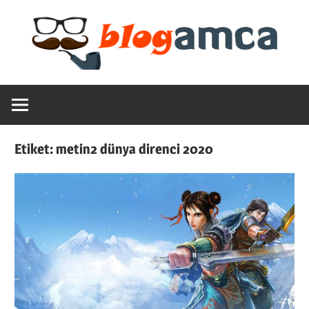
Skip
to
content
Teknoloji,
Blogamca
Haber,
Bilgi
2025
–
Etiket:
metin2 dünya direnci 2020
Blogların
Amcası