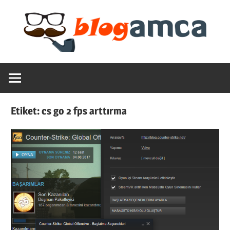
Skip
to
content
Teknoloji,
Blogamca
Haber,
Bilgi
2025
–
Etiket:
cs go 2 fps arttırma
Blogların
Amcası