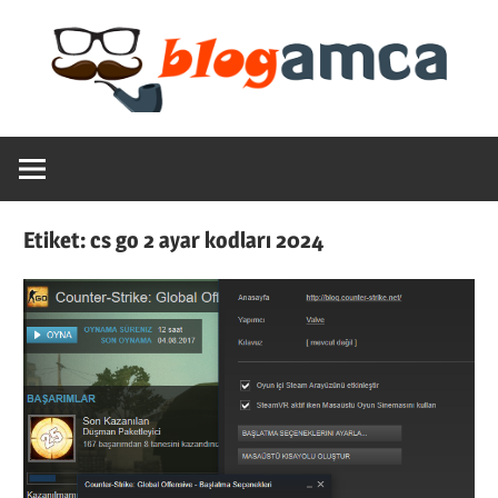
Skip
to
content
Teknoloji,
Blogamca
Haber,
Bilgi
2025
–
Etiket:
cs go 2 ayar kodları 2024
Blogların
Amcası