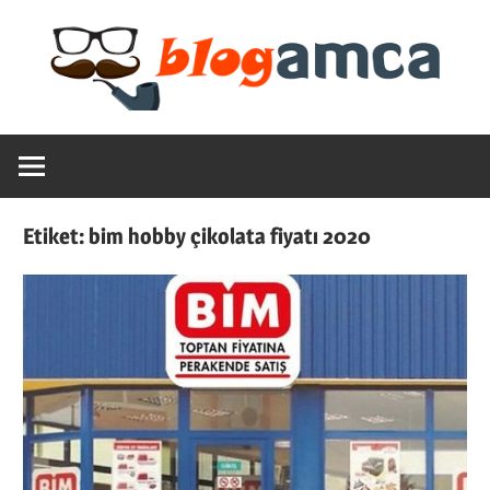
Skip
to
content
Teknoloji,
Blogamca
Haber,
Bilgi
2025
–
Etiket:
bim hobby çikolata fiyatı 2020
Blogların
Amcası