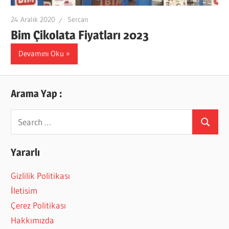
24 Aralık 2020
Sercan
Bim Çikolata Fiyatları 2023
Devamını Oku
Arama Yap :
Search
Search
for:
Yararlı
Gizlilik Politikası
İletisim
Çerez Politikası
Hakkımızda