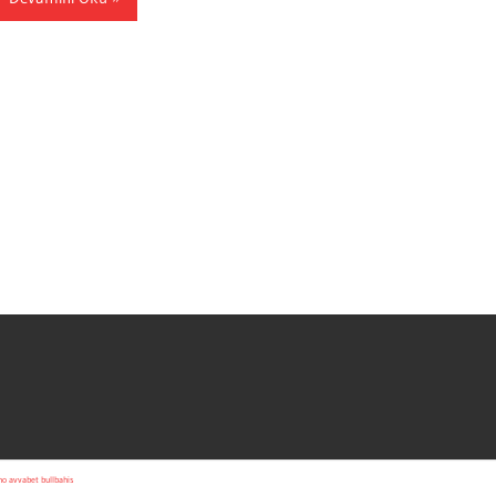
no
avvabet
bullbahis