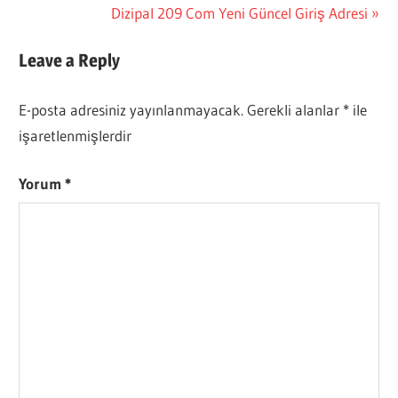
Post:
Next
Dizipal 209 Com Yeni Güncel Giriş Adresi
gezinmesi
Post:
Leave a Reply
E-posta adresiniz yayınlanmayacak.
Gerekli alanlar
*
ile
işaretlenmişlerdir
Yorum
*