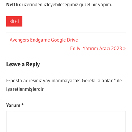
Netflix
üzerinden izleyebileceğimiz güzel bir yapım.
BILGI
Yazı
Previous
Avengers Endgame Google Drive
Post:
Next
En İyi Yatırım Aracı 2023
gezinmesi
Post:
Leave a Reply
E-posta adresiniz yayınlanmayacak.
Gerekli alanlar
*
ile
işaretlenmişlerdir
Yorum
*