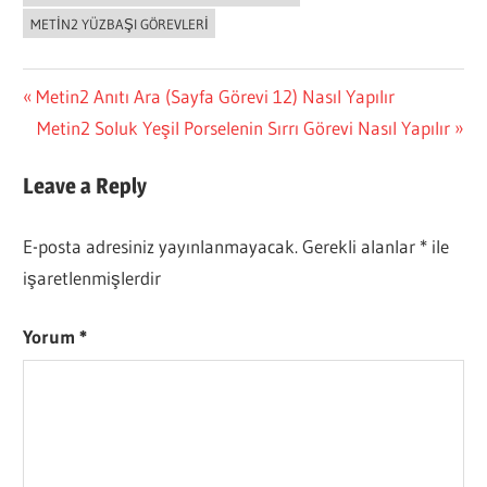
METIN2 YÜZBAŞI GÖREVLERI
Yazı
Previous
Metin2 Anıtı Ara (Sayfa Görevi 12) Nasıl Yapılır
Post:
Next
Metin2 Soluk Yeşil Porselenin Sırrı Görevi Nasıl Yapılır
gezinmesi
Post:
Leave a Reply
E-posta adresiniz yayınlanmayacak.
Gerekli alanlar
*
ile
işaretlenmişlerdir
Yorum
*