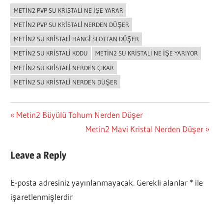
METIN2 PVP SU KRISTALI NE IŞE YARAR
METIN2 PVP SU KRISTALI NERDEN DÜŞER
METIN2 SU KRISTALI HANGI SLOTTAN DÜŞER
METIN2 SU KRISTALI KODU
METIN2 SU KRISTALI NE IŞE YARIYOR
METIN2 SU KRISTALI NERDEN ÇIKAR
METIN2 SU KRISTALI NERDEN DÜŞER
Yazı
Previous
Metin2 Büyülü Tohum Nerden Düşer
Post:
Next
Metin2 Mavi Kristal Nerden Düşer
gezinmesi
Post:
Leave a Reply
E-posta adresiniz yayınlanmayacak.
Gerekli alanlar
*
ile
işaretlenmişlerdir