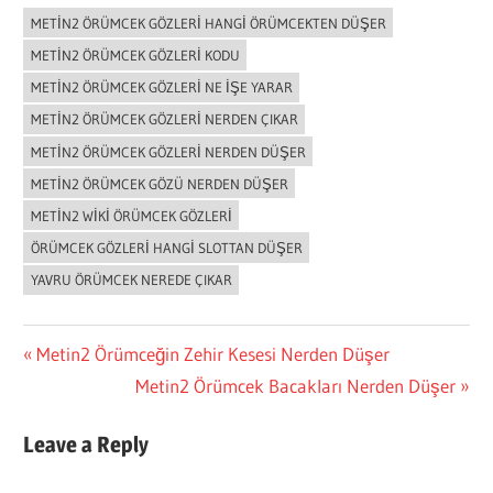
METIN2 ÖRÜMCEK GÖZLERI HANGI ÖRÜMCEKTEN DÜŞER
METIN2 ÖRÜMCEK GÖZLERI KODU
METIN2 ÖRÜMCEK GÖZLERI NE IŞE YARAR
METIN2 ÖRÜMCEK GÖZLERI NERDEN ÇIKAR
METIN2 ÖRÜMCEK GÖZLERI NERDEN DÜŞER
METIN2 ÖRÜMCEK GÖZÜ NERDEN DÜŞER
METIN2 WIKI ÖRÜMCEK GÖZLERI
ÖRÜMCEK GÖZLERI HANGI SLOTTAN DÜŞER
YAVRU ÖRÜMCEK NEREDE ÇIKAR
Yazı
Previous
Metin2 Örümceğin Zehir Kesesi Nerden Düşer
Post:
Next
Metin2 Örümcek Bacakları Nerden Düşer
gezinmesi
Post:
Leave a Reply