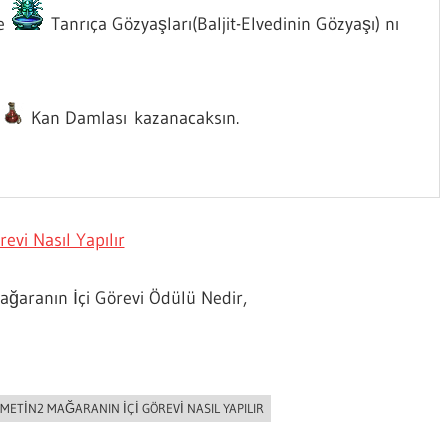
de
Tanrıça Gözyaşları(Baljit-Elvedinin Gözyaşı) nı
e
Kan Damlası kazanacaksın.
evi Nasıl Yapılır
Mağaranın İçi Görevi Ödülü Nedir,
METIN2 MAĞARANIN İÇI GÖREVI NASIL YAPILIR