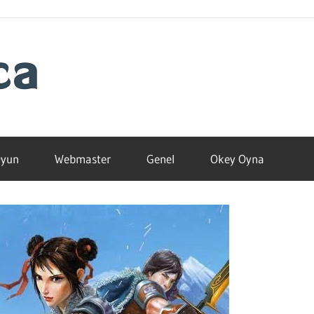
Blogamca
2025
yun
Webmaster
Genel
Okey Oyna