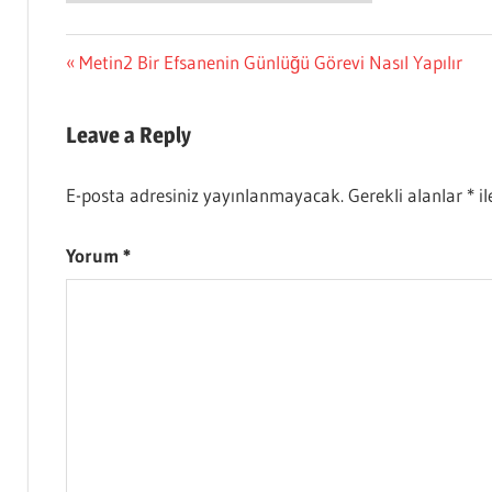
Yazı
Previous
Metin2 Bir Efsanenin Günlüğü Görevi Nasıl Yapılır
Post:
gezinmesi
Leave a Reply
E-posta adresiniz yayınlanmayacak.
Gerekli alanlar
*
il
Yorum
*