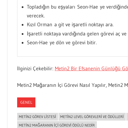
Topladığın bu eşyaları Seon-Hae ye verdiğin
verecek.
Kızıl Orman a git ve işaretli noktayı ara.
İşaretli noktaya vardığında gelen görevi aç v
Seon-Hae ye dön ve görevi bitir.
İlginizi Çekebilir:
Metin2 Bir Efsanenin Günlüğü Gör
Metin2 Mağaranın İçi Görevi Nasıl Yapılır, Metin2 
GENEL
METIN2 GÖREV LISTESI
METIN2 LEVEL GÖREVLERI VE ÖDÜLLERI
METIN2 MAĞARANIN İÇI GÖREVI ÖDÜLÜ NEDIR