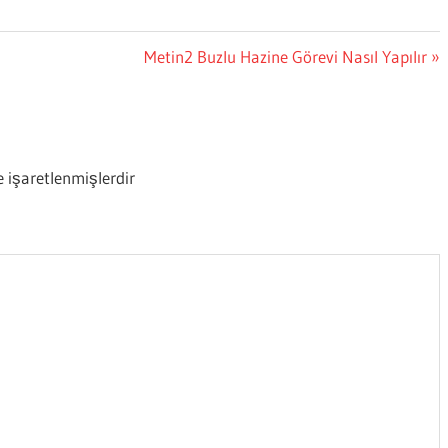
Next
Metin2 Buzlu Hazine Görevi Nasıl Yapılır
Post:
e işaretlenmişlerdir