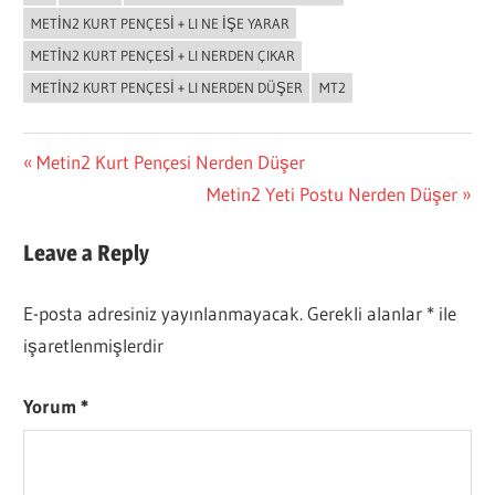
METIN2 KURT PENÇESI + LI NE IŞE YARAR
METIN2 KURT PENÇESI + LI NERDEN ÇIKAR
METIN2 KURT PENÇESI + LI NERDEN DÜŞER
MT2
Yazı
Previous
Metin2 Kurt Pençesi Nerden Düşer
Post:
Next
Metin2 Yeti Postu Nerden Düşer
gezinmesi
Post:
Leave a Reply
E-posta adresiniz yayınlanmayacak.
Gerekli alanlar
*
ile
işaretlenmişlerdir
Yorum
*