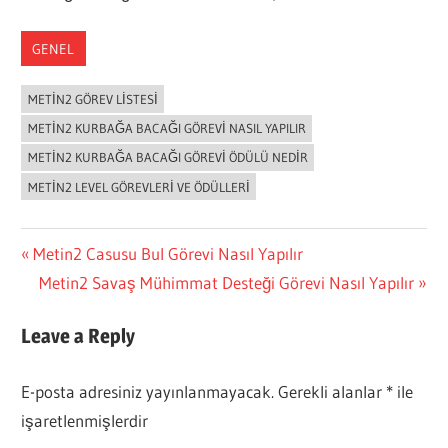
GENEL
METIN2 GÖREV LISTESI
METIN2 KURBAĞA BACAĞI GÖREVI NASIL YAPILIR
METIN2 KURBAĞA BACAĞI GÖREVI ÖDÜLÜ NEDIR
METIN2 LEVEL GÖREVLERI VE ÖDÜLLERI
Yazı
Previous
Metin2 Casusu Bul Görevi Nasıl Yapılır
Post:
Next
Metin2 Savaş Mühimmat Desteği Görevi Nasıl Yapılır
gezinmesi
Post:
Leave a Reply
E-posta adresiniz yayınlanmayacak.
Gerekli alanlar
*
ile
işaretlenmişlerdir