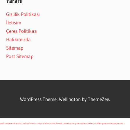
Yararlı
Gizlilik Politikası
İletisim
Çerez Politikası
Hakkımızda
Sitemap
Post Sitemap
WordPress Theme: Wellington by ThemeZee.
canlı casino
canlı casino
bahis siteleri - casino siteleri
casinolevant
casinolevant
şans casino
vidobet
vidobet
şans casino
şans casino