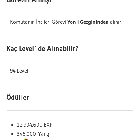
Komutanın İncileri Görevi
Yon-I Gezgininden
alınır.
Kaç Level’ de Alınabilir?
94
Level
Ödüller
12.904.600 EXP
346.000 Yang