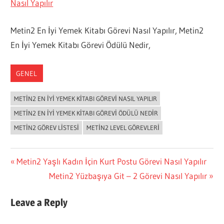
Nasıl Yapılır
Metin2 En İyi Yemek Kitabı Görevi Nasıl Yapılır, Metin2
En İyi Yemek Kitabı Görevi Ödülü Nedir,
GENEL
METIN2 EN İYI YEMEK KITABI GÖREVI NASIL YAPILIR
METIN2 EN İYI YEMEK KITABI GÖREVI ÖDÜLÜ NEDIR
METIN2 GÖREV LISTESI
METIN2 LEVEL GÖREVLERI
Yazı
Previous
Metin2 Yaşlı Kadın İçin Kurt Postu Görevi Nasıl Yapılır
Post:
Next
Metin2 Yüzbaşıya Git – 2 Görevi Nasıl Yapılır
gezinmesi
Post:
Leave a Reply