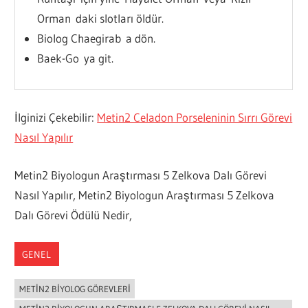
Orman daki slotları öldür.
Biolog Chaegirab a dön.
Baek-Go ya git.
İlginizi Çekebilir:
Metin2 Celadon Porseleninin Sırrı Görevi
Nasıl Yapılır
Metin2 Biyologun Araştırması 5 Zelkova Dalı Görevi
Nasıl Yapılır, Metin2 Biyologun Araştırması 5 Zelkova
Dalı Görevi Ödülü Nedir,
GENEL
METIN2 BIYOLOG GÖREVLERI