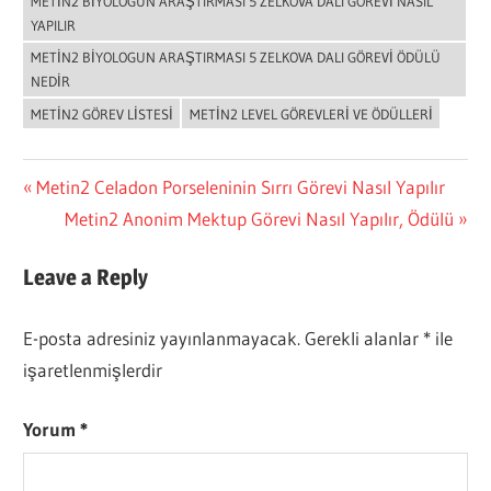
METIN2 BIYOLOGUN ARAŞTIRMASI 5 ZELKOVA DALI GÖREVI NASIL
YAPILIR
METIN2 BIYOLOGUN ARAŞTIRMASI 5 ZELKOVA DALI GÖREVI ÖDÜLÜ
NEDIR
METIN2 GÖREV LISTESI
METIN2 LEVEL GÖREVLERI VE ÖDÜLLERI
Yazı
Previous
Metin2 Celadon Porseleninin Sırrı Görevi Nasıl Yapılır
Post:
Next
Metin2 Anonim Mektup Görevi Nasıl Yapılır, Ödülü
gezinmesi
Post:
Leave a Reply
E-posta adresiniz yayınlanmayacak.
Gerekli alanlar
*
ile
işaretlenmişlerdir
Yorum
*