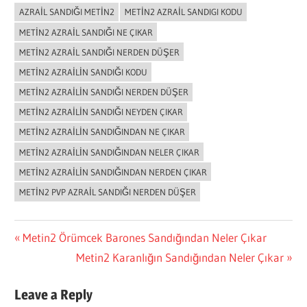
AZRAIL SANDIĞI METIN2
METIN2 AZRAIL SANDIGI KODU
METIN2 AZRAIL SANDIĞI NE ÇIKAR
METIN2 AZRAIL SANDIĞI NERDEN DÜŞER
METIN2 AZRAILIN SANDIĞI KODU
METIN2 AZRAILIN SANDIĞI NERDEN DÜŞER
METIN2 AZRAILIN SANDIĞI NEYDEN ÇIKAR
METIN2 AZRAILIN SANDIĞINDAN NE ÇIKAR
METIN2 AZRAILIN SANDIĞINDAN NELER ÇIKAR
METIN2 AZRAILIN SANDIĞINDAN NERDEN ÇIKAR
METIN2 PVP AZRAIL SANDIĞI NERDEN DÜŞER
Yazı
Previous
Metin2 Örümcek Barones Sandığından Neler Çıkar
Post:
Next
Metin2 Karanlığın Sandığından Neler Çıkar
gezinmesi
Post:
Leave a Reply