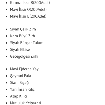
Kırmızı İksir B(200Adet)
Mavi İksir O(200Adet)
Mavi İksir B(200Adet)
Siyah Çelik Zırh
Kara Büyü Zırh
Siyah Rüzgar Takım
Siyah Elbise
Gecegölgesi Zırhı
Mavi Ejderha Yayı
Şeytani Pala
Siam Bıçağı
Yarı İnsan Kılıç
Azap Kılıcı
Mutluluk Yelpazesi