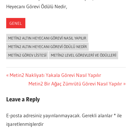
Heyecanı Görevi Ödülü Nedir,
GENEL
METIN2 ALTIN HEYECANI GÖREVI NASIL YAPILIR
METIN2 ALTIN HEYECANI GÖREVI ÖDÜLÜ NEDIR
METIN2 GÖREV LISTESI
METIN2 LEVEL GÖREVLERI VE ÖDÜLLERI
Yazı
Previous
Metin2 Nakliyatı Yakala Görevi Nasıl Yapılır
Post:
Next
Metin2 Bir Ağaç Zümrütü Görevi Nasıl Yapılır
gezinmesi
Post:
Leave a Reply
E-posta adresiniz yayınlanmayacak.
Gerekli alanlar
*
ile
işaretlenmişlerdir