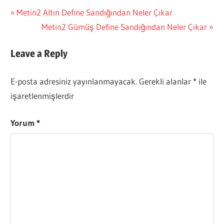
Yazı
Previous
Metin2 Altın Define Sandığından Neler Çıkar
Post:
Next
Metin2 Gümüş Define Sandığından Neler Çıkar
gezinmesi
Post:
Leave a Reply
E-posta adresiniz yayınlanmayacak.
Gerekli alanlar
*
ile
işaretlenmişlerdir
Yorum
*