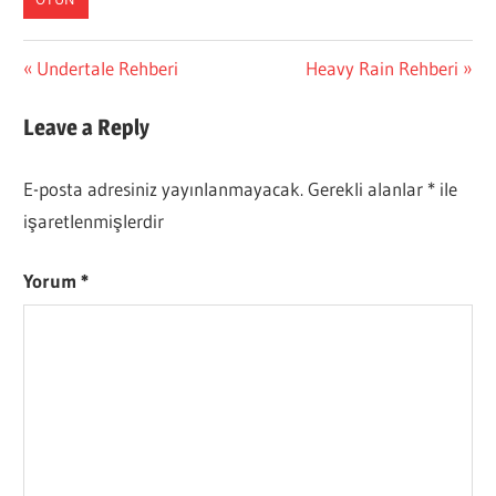
Yazı
Previous
Next
Undertale Rehberi
Heavy Rain Rehberi
Post:
Post:
gezinmesi
Leave a Reply
E-posta adresiniz yayınlanmayacak.
Gerekli alanlar
*
ile
işaretlenmişlerdir
Yorum
*