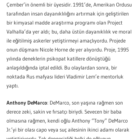
Çember’in önemli bir üyesidir. 1991’de, Amerikan Ordusu
tarafından insan dayanıklılığını artırmak için geliştirilen
bir kimyasal madde araştırma programı olan Project
Valhalla’da yer aldı; bu, daha üstün dayanıklılık ve moral
ile eğitilmiş askerler yetiştirmeyi amaçlıyordu. Projede
onun düşmanı Nicole Horne de yer alıyordu. Proje, 1995
yılında deneklerin psikopat katillere dönüştüğü
anlaşıldığında iptal edildi. Bu olaylardan sonra, bir
noktada Rus mafyası lideri Vladimir Lem’e mentorluk
yaptı.
Anthony DeMarco
: DeMarco, son yaşına rağmen son
derece zeki, sakin ve fırsatçı biriydi. Sevecen bir baba
olmasına rağmen, kendi oğlu Anthony “Tony” DeMarco
Jr.’yi bir olası capo veya suç ailesinin ikinci adamı olarak
yetiştiriyordu. Tek dengesizliği belki de oğlunun