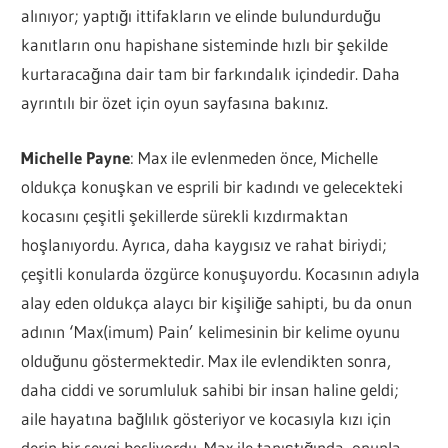
alınıyor; yaptığı ittifakların ve elinde bulundurduğu
kanıtların onu hapishane sisteminde hızlı bir şekilde
kurtaracağına dair tam bir farkındalık içindedir. Daha
ayrıntılı bir özet için oyun sayfasına bakınız.
Michelle Payne
: Max ile evlenmeden önce, Michelle
oldukça konuşkan ve esprili bir kadındı ve gelecekteki
kocasını çeşitli şekillerde sürekli kızdırmaktan
hoşlanıyordu. Ayrıca, daha kaygısız ve rahat biriydi;
çeşitli konularda özgürce konuşuyordu. Kocasının adıyla
alay eden oldukça alaycı bir kişiliğe sahipti, bu da onun
adının ‘Max(imum) Pain’ kelimesinin bir kelime oyunu
olduğunu göstermektedir. Max ile evlendikten sonra,
daha ciddi ve sorumluluk sahibi bir insan haline geldi;
aile hayatına bağlılık gösteriyor ve kocasıyla kızı için
derin bir sevgi besliyordu. Max ile tanıştığında, onunla